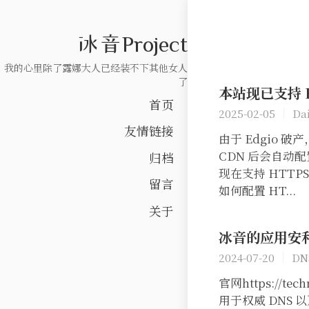
冰音Project
我的心里除了露娜大人已经装不下其他女人
了
本站现已支持 H
首页
2025-02-05
Dai
友情链接
由于 Edgio 破产
CDN 后会自动
归档
现在支持 HTTP
留言
如何配置 HT...
关于
冰音的应用安利 # 
2024-07-20
DN
官网https://te
用于权威 DNS